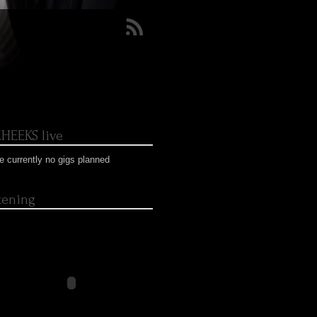
HEEKS live
e currently no gigs planned
stening